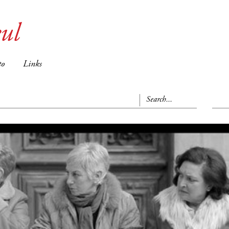
ul
to
Links