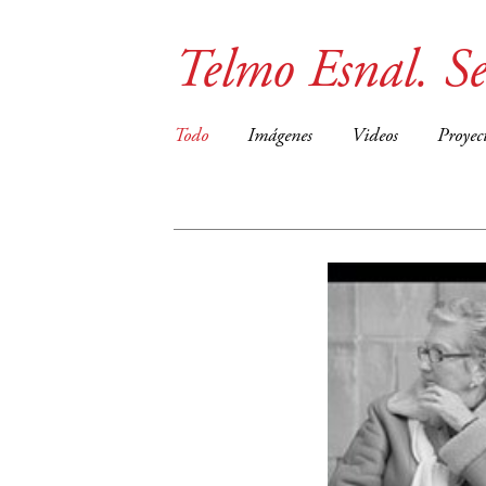
Telmo Esnal. Se
Todo
Imágenes
Videos
Proyec