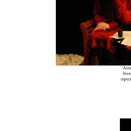
Actu
Inve
espec