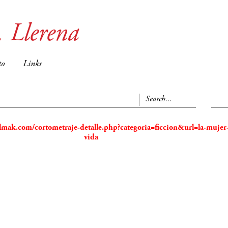
 Llerena
to
Links
lmak.com/cortometraje-detalle.php?categoria=ficcion&url=la-mujer
vida